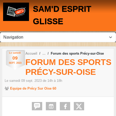
Panneau de gestion des cookies
SAM'D ESPRIT
GLISSE
Le
samedi
Accueil
Forum des sports Précy-sur-Oise
09
FORUM DES SPORTS
SEPT.
2023
PRÉCY-SUR-OISE
Le
samedi
09
sept.
2023
de 14h à 18h
Equipe de Précy Sur Oise 60