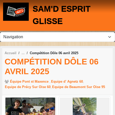
Panneau de gestion des cookies
SAM'D ESPRIT
GLISSE
Accueil
Compétition Dôle 06 avril 2025
COMPÉTITION DÔLE 06
AVRIL 2025
Équipe Pont st Maxence
Equipe d' Agnetz 60
Equipe de Précy Sur Oise 60
Equipe de Beaumont Sur Oise 95