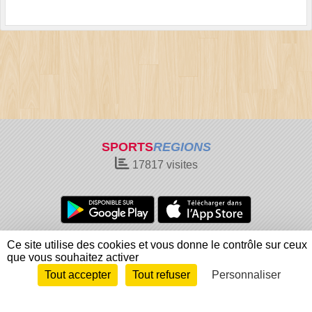
SPORTS
REGIONS
17817
visites
Charte cookies
Gestion des cookies
Ce site utilise des cookies et vous donne le contrôle sur ceux
que vous souhaitez activer
Informations légales
Signaler un contenu inapproprié
Tout accepter
Tout refuser
Personnaliser
Envie de participer ?
Connexion