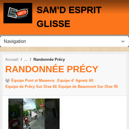
Panneau de gestion des cookies
SAM'D ESPRIT
GLISSE
Accueil
Randonnée Précy
RANDONNÉE PRÉCY
Équipe Pont st Maxence
Equipe d' Agnetz 60
Equipe de Précy Sur Oise 60
Equipe de Beaumont Sur Oise 95